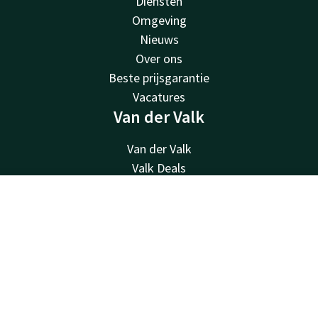
Diensten
Omgeving
Nieuws
Over ons
Beste prijsgarantie
Vacatures
Van der Valk
Van der Valk
Valk Deals
Valk Giftcard
Valk Store
Contact
Account
NL
Valk Business
Nu boeken
Valk Life
Overige hotels
Contact
24u bereikbaar - lokaal tarief