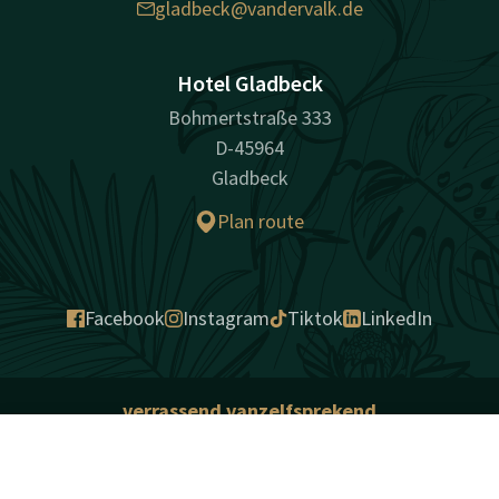
gladbeck@vandervalk.de
Hotel Gladbeck
Bohmertstraße 333
D-45964
Gladbeck
Plan route
Facebook
Instagram
Tiktok
LinkedIn
verrassend vanzelfsprekend
Impressum
Privacybeleid
Algemene voorwaarden
Cookies
Contact
Account
NL
Aansprakelijkheid
Beste prijsgarantie