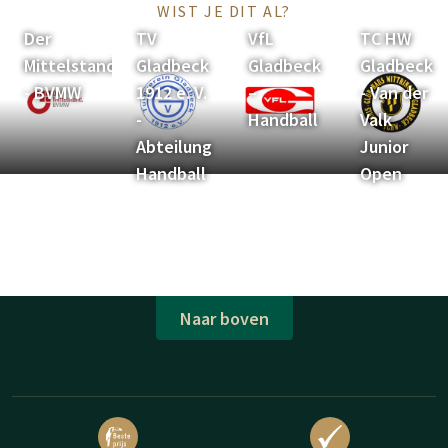
WIST JE DIT AL?
Der
TV
VfL
TC HW
Mittelstand
Gladbeck
Gladbeck
Gladbeck
- BVMW
1912 e. V.
–
- Van der
-
Handball
Valk
Abteilung
Junior
Handball
Open
Naar boven