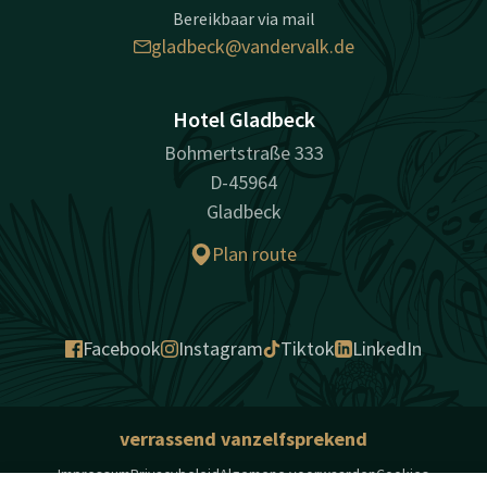
Bereikbaar via mail
gladbeck@vandervalk.de
Hotel Gladbeck
Bohmertstraße 333
D-45964
Gladbeck
Plan route
Facebook
Instagram
Tiktok
LinkedIn
verrassend vanzelfsprekend
Impressum
Privacybeleid
Algemene voorwaarden
Cookies