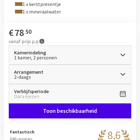
1 x kerstpresentje
1 x mineraalwater
€
78
50
vanaf
prijs p.p.
Kamerindeling
1 kamer, 2 personen
Arrangement
2-daags
Verblijfsperiode
Data kiezen
Toon beschikbaarheid
8,6
Fantastisch
846 reviews