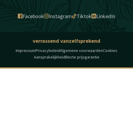
Facebook
Instagram
Tiktok
LinkedIn
verrassend vanzelfsprekend
Impressum
Privacybeleid
Algemene voorwaarden
Cookies
Aansprakelijkheid
Beste prijsgarantie