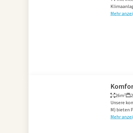
Klimaanlag
Mehr anze
Komfor
26m²
2
Unsere kom
M) bieten P
Mehr anze