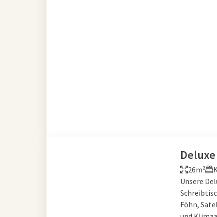
Deluxe
26m²
K
Unsere Del
Schreibtis
Föhn, Sate
und Klimaa