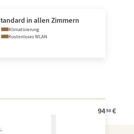
tandard in allen Zimmern
Klimatisierung
Kostenloses WLAN
94
€
50
,