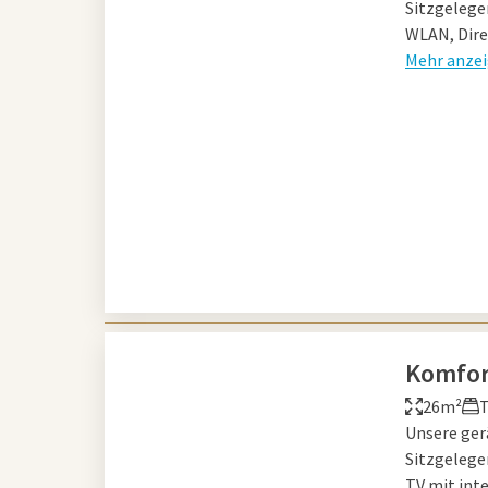
Sitzgelege
WLAN, Dire
Mehr anze
Komfor
26m²
T
Unsere ger
Sitzgelege
TV mit int