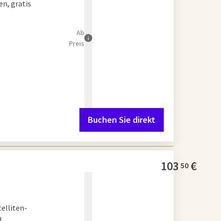
n, gratis
Ab
Preis
Buchen Sie direkt
103
€
50
elliten-
d