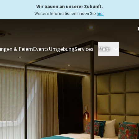
Wir bauen an unserer Zukunft.
Weitere Informationen finden Sie
hier
.
ngen & Feiern
Events
Umgebung
Services
Mehr
Zimmer 