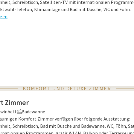
nheit, Schreibtisch, Satelliten-TV mit internationalen Programme
ktwahl-Telefon, Klimaanlage und Bad mit Dusche, WC und Föhn.
igen
KOMFORT UND DELUXE ZIMMER
t Zimmer
winbett
Badewanne
äumigen Komfort Zimmer verfügen über folgende Ausstattung:
nheit, Schreibtisch, Bad mit Dusche und Badewanne, WC, Föhn, Sat
ernationalen Programmen, gratis WLAN, Balkon oder Terrasse un