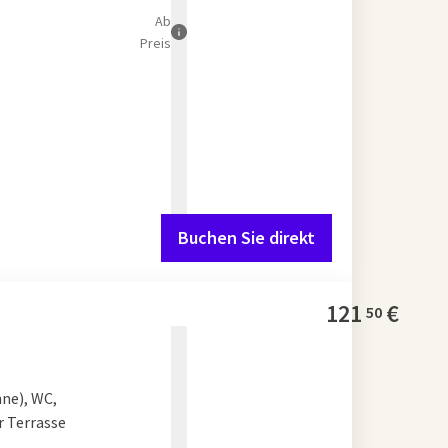
Ab
Preis
Buchen Sie direkt
121
€
50
nne), WC,
r Terrasse