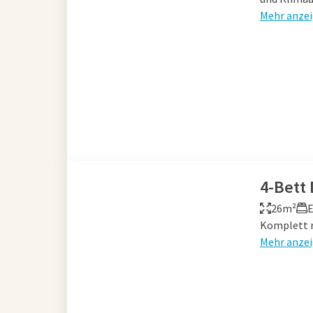
Mehr anze
4-Bett
26m²
Komplett r
Mehr anze