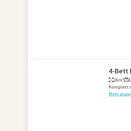
4-Bett
26m²
Komplett r
Mehr anze