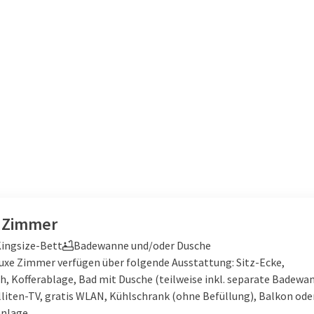
 Zimmer
ingsize-Bett
Badewanne und/oder Dusche
uxe Zimmer verfügen über folgende Ausstattung: Sitz-Ecke,
ch, Kofferablage, Bad mit Dusche (teilweise inkl. separate Badewa
lliten-TV, gratis WLAN, Kühlschrank (ohne Befüllung), Balkon ode
nlage.