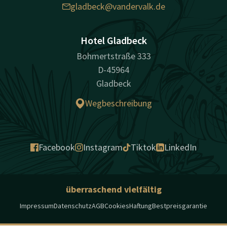
gladbeck@vandervalk.de
Hotel Gladbeck
Bohmertstraße 333
D-45964
Gladbeck
Wegbeschreibung
Facebook
Instagram
Tiktok
LinkedIn
überraschend vielfältig
Impressum
Datenschutz
AGB
Cookies
Haftung
Bestpreisgarantie