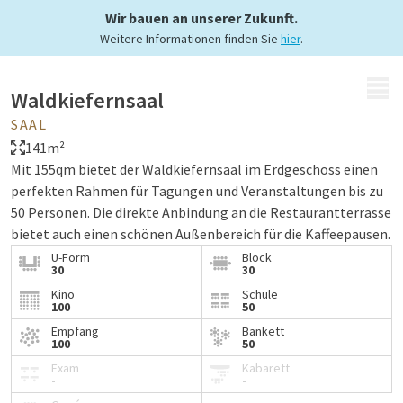
Wir bauen an unserer Zukunft.
Weitere Informationen finden Sie
hier
.
MENÜ
Waldkiefernsaal
SAAL
141m²
Mit 155qm bietet der Waldkiefernsaal im Erdgeschoss einen
perfekten Rahmen für Tagungen und Veranstaltungen bis zu
50 Personen. Die direkte Anbindung an die Restaurantterrasse
bietet auch einen schönen Außenbereich für die Kaffeepausen.
U-Form
Block
30
30
Kino
Schule
100
50
Empfang
Bankett
100
50
Exam
Kabarett
-
-