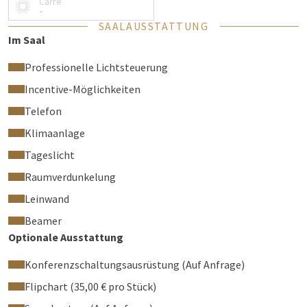
Carré
-
SAALAUSSTATTUNG
Im Saal
Professionelle Lichtsteuerung
Incentive-Möglichkeiten
Telefon
Klimaanlage
Tageslicht
Raumverdunkelung
Leinwand
Beamer
Optionale Ausstattung
Konferenzschaltungsausrüstung (Auf Anfrage)
Flipchart (35,00 € pro Stück)